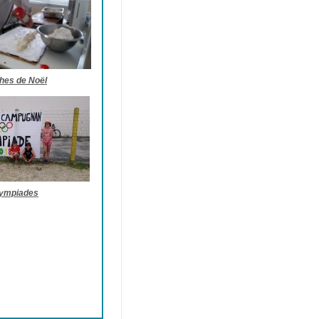
hes de Noël
ympiades