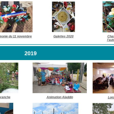
monie du 11 novembre
Galettes 2020
Cha
l'au
2019
branche
Animation Aladdin
Loto