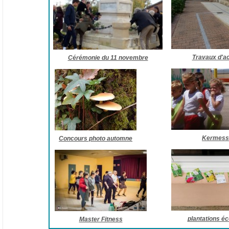
Travaux d'ac
Cérémonie du 11 novembre
Kermess
Concours photo automne
plantations éc
Master Fitness