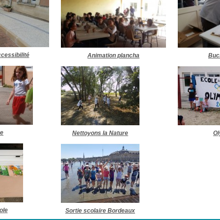
cessibilité
Animation plancha
Buc
e
Nettoyons la Nature
Ol
ole
Sortie scolaire Bordeaux